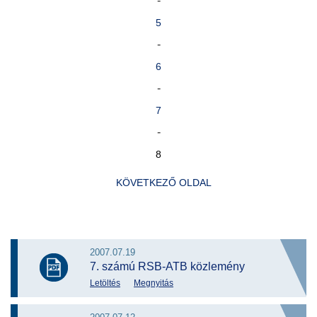
-
5
-
6
-
7
-
8
KÖVETKEZŐ OLDAL
2007.07.19
7. számú RSB-ATB közlemény
Letöltés
Megnyitás