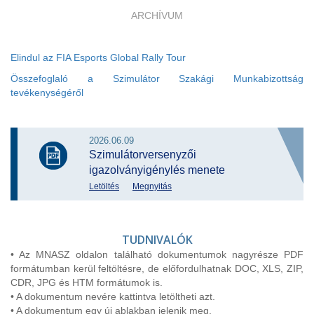
ARCHÍVUM
Elindul az FIA Esports Global Rally Tour
Összefoglaló a Szimulátor Szakági Munkabizottság
tevékenységéről
2026.06.09
Szimulátorversenyzői
igazolványigénylés menete
Letöltés
Megnyitás
TUDNIVALÓK
• Az MNASZ oldalon található dokumentumok nagyrésze PDF
formátumban kerül feltöltésre, de előfordulhatnak DOC, XLS, ZIP,
CDR, JPG és HTM formátumok is.
• A dokumentum nevére kattintva letöltheti azt.
• A dokumentum egy új ablakban jelenik meg.