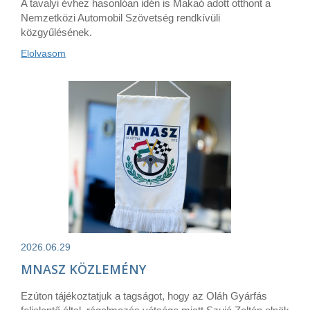
A tavalyi évhez hasonlóan idén is Makaó adott otthont a
Nemzetközi Automobil Szövetség rendkívüli
közgyűlésének.
Elolvasom
2026.06.29
MNASZ KÖZLEMÉNY
Ezúton tájékoztatjuk a tagságot, hogy az Oláh Gyárfás