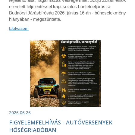
feljelentő által, rágalmazás vétsége miatt Szujó Zoltán elnök
ellen tett feljelentéssel kapcsolatos büntetőeljárást a
Budaörsi Járásbíróság 2026. június 16-án - bűncselekmény
hiányában - megszüntette.
Elolvasom
2026.06.26
FIGYELEMFELHÍVÁS - AUTÓVERSENYEK
HŐSÉGRIADÓBAN