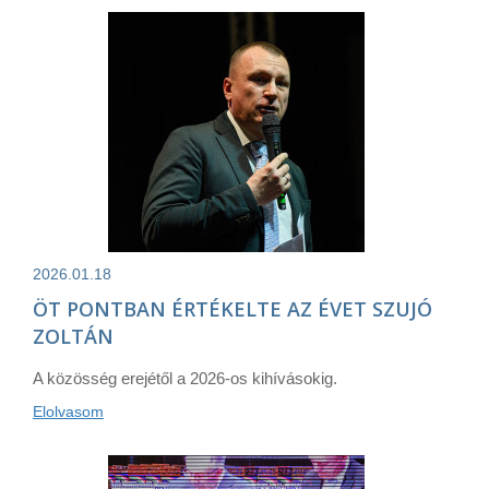
2026.01.18
ÖT PONTBAN ÉRTÉKELTE AZ ÉVET SZUJÓ
ZOLTÁN
A közösség erejétől a 2026-os kihívásokig.
Elolvasom