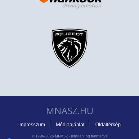
MNASZ.HU
Impresszum
Médiaajánlat
Oldaltérkép
© 1996-2026 MNASZ - minden jog fenntartva