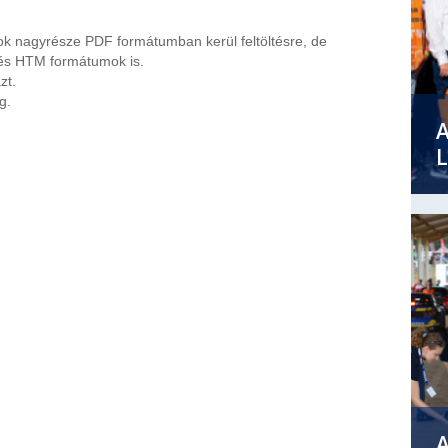
k nagyrésze PDF formátumban kerül feltöltésre, de
és HTM formátumok is.
zt.
g.
L