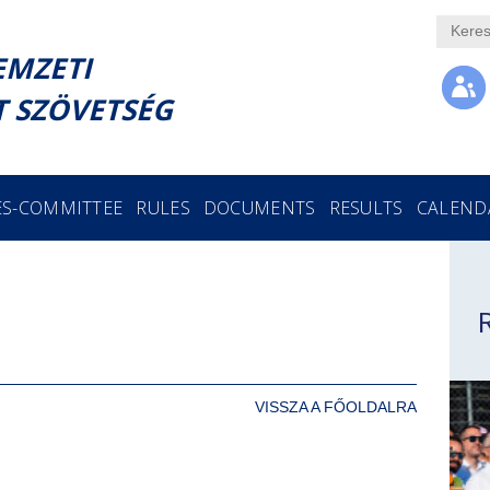
EMZETI
 SZÖVETSÉG
ES-COMMITTEE
RULES
DOCUMENTS
RESULTS
CALEND
VISSZA A FŐOLDALRA