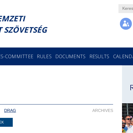
EMZETI
 SZÖVETSÉG
ES-COMMITTEE
RULES
DOCUMENTS
RESULTS
CALEND
DRAG
ARCHIVES
EK